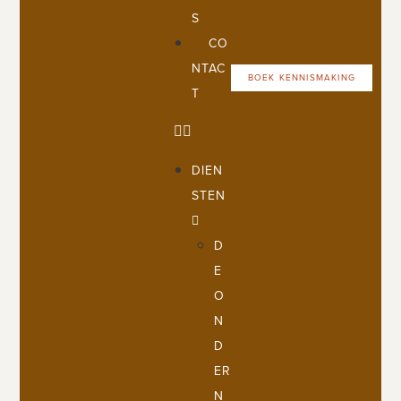
S
CO
NTAC
BOEK KENNISMAKING
T
DIEN
STEN
D
E
O
N
D
ER
N