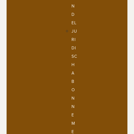
N
D
EL
JU
RI
DI
SC
H
A
B
O
N
N
E
M
E