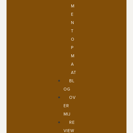
M
E
N
T
O
P
M
A
AT
BL
OG
OV
ER
MIJ
RE
VIEW