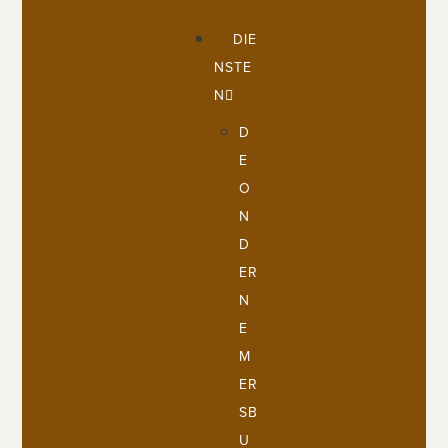
DIE
NSTE
N
D
E
O
N
D
ER
N
E
M
ER
SB
U