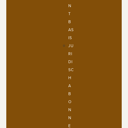
N
T
B
AS
IS
JU
RI
DI
SC
H
A
B
O
N
N
E