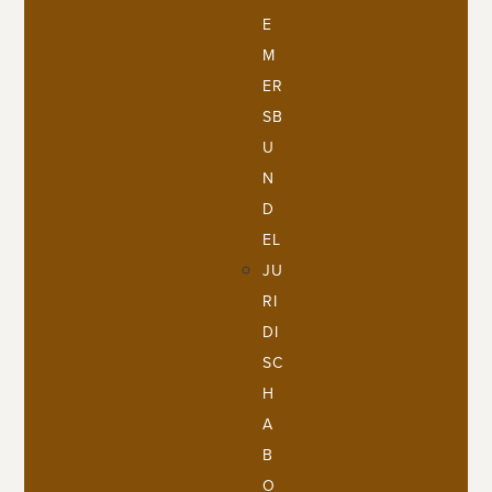
E
M
ER
SB
U
N
D
EL
JU
RI
DI
SC
H
A
B
O