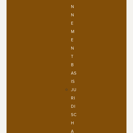
N
N
E
M
E
N
T
B
AS
IS
JU
RI
DI
SC
H
A