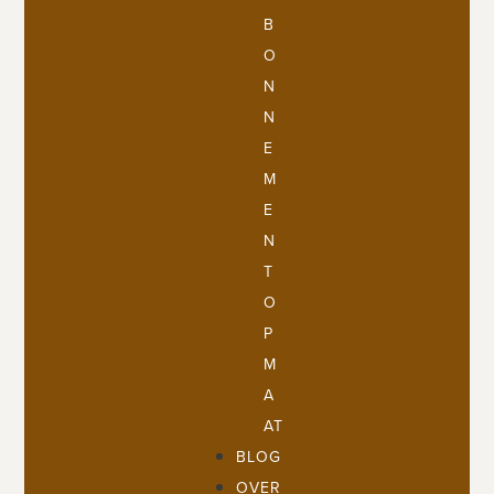
B
O
N
N
E
M
E
N
T
O
P
M
A
AT
BLOG
OVER